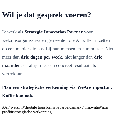
Wil je dat gesprek voeren?
Ik werk als
Strategic Innovation Partner
voor
welzijnsorganisaties en gemeenten die AI willen inzetten
op een manier die past bij hun mensen en hun missie. Niet
meer dan
drie dagen per week
, niet langer dan
drie
maanden
, en altijd met een concreet resultaat als
vertrekpunt.
Plan een strategische verkenning via
WeAreImpact.nl
.
Koffie kan ook.
#
AI
#
welzijn
#
digitale transformatie
#
arbeidsmarkt
#
innovatie
#
non-
profit
#
strategische verkenning