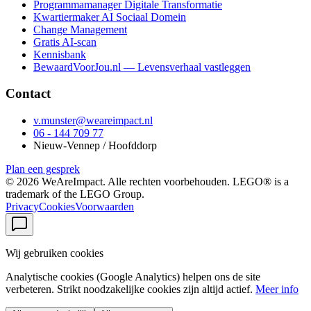
Programmamanager Digitale Transformatie
Kwartiermaker AI Sociaal Domein
Change Management
Gratis AI-scan
Kennisbank
BewaardVoorJou.nl — Levensverhaal vastleggen
Contact
v.munster@weareimpact.nl
06 - 144 709 77
Nieuw-Vennep / Hoofddorp
Plan een gesprek
©
2026
WeAreImpact. Alle rechten voorbehouden. LEGO® is a
trademark of the LEGO Group.
Privacy
Cookies
Voorwaarden
Wij gebruiken cookies
Analytische cookies (Google Analytics) helpen ons de site
verbeteren. Strikt noodzakelijke cookies zijn altijd actief.
Meer info