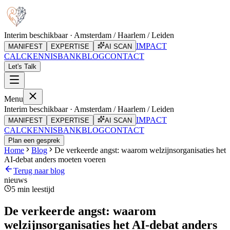
Interim beschikbaar · Amsterdam / Haarlem / Leiden
IMPACT
MANIFEST
EXPERTISE
AI SCAN
CALC
KENNISBANK
BLOG
CONTACT
Let's Talk
Menu
Interim beschikbaar · Amsterdam / Haarlem / Leiden
IMPACT
MANIFEST
EXPERTISE
AI SCAN
CALC
KENNISBANK
BLOG
CONTACT
Plan een gesprek
Home
Blog
De verkeerde angst: waarom welzijnsorganisaties het
AI-debat anders moeten voeren
Terug naar blog
nieuws
5
min leestijd
De verkeerde angst: waarom
welzijnsorganisaties het AI-debat anders